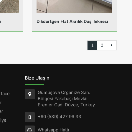
i
Dikdortgen Flat Akrilik Duş Teknesi
1
2
Bize Ulaşın
Gümüşova Organize San.
rface
Bölgesi Yakabaşı Mevkii
r
Erenler Cad. Düzce, Turkey
ar
+90 (539) 427 99 33
iye
Whatsapp Hattı