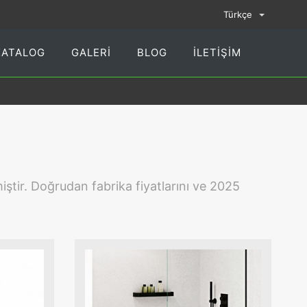
Türkçe
KATALOG
GALERI
BLOG
İLETIŞIM
iştir. Doğrudan fabrika fiyatlarını ve 2025