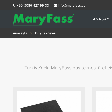
+90 (539) 427 99 33
info@maryfass.com
ANASAYF
Anasayfa
Duş Tekneleri
Türkiye'deki MaryFass duş teknesi üreticis