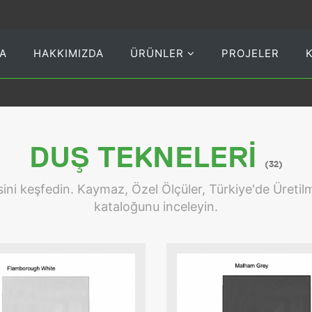
A
HAKKIMIZDA
ÜRÜNLER
PROJELER
DUŞ TEKNELERI
(32)
ini keşfedin. Kaymaz, Özel Ölçüler, Türkiye'de Üretilm
kataloğunu inceleyin.