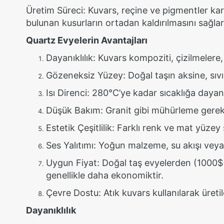
Üretim Süreci: Kuvars, reçine ve pigmentler karış
bulunan kusurların ortadan kaldırılmasını sağlar
Quartz Evyelerin Avantajları
Dayanıklılık: Kuvars kompoziti, çizilmelere
Gözeneksiz Yüzey: Doğal taşın aksine, sıvı
Isı Direnci: 280°C’ye kadar sıcaklığa dayana
Düşük Bakım: Granit gibi mühürleme gerekt
Estetik Çeşitlilik: Farklı renk ve mat yüz
Ses Yalıtımı: Yoğun malzeme, su akışı vey
Uygun Fiyat: Doğal taş evyelerden (1000$+
genellikle daha ekonomiktir.
Çevre Dostu: Atık kuvars kullanılarak üretileb
Dayanıklılık