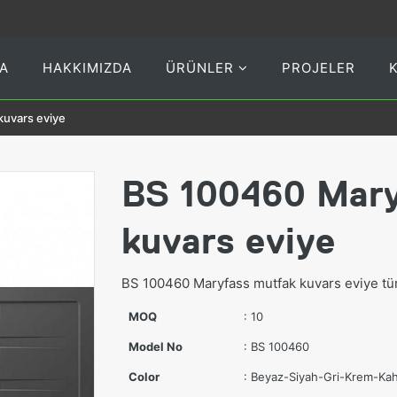
A
HAKKIMIZDA
ÜRÜNLER
PROJELER
kuvars eviye
BS 100460 Mary
kuvars eviye
BS 100460 Maryfass mutfak kuvars eviye türk
MOQ
: 10
Model No
: BS 100460
Color
: Beyaz-Siyah-Gri-Krem-Kah