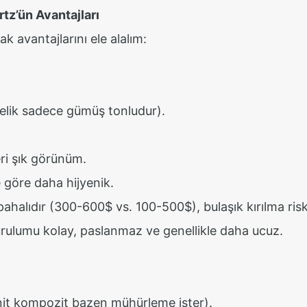
tz’ün Avantajları
k avantajlarını ele alalım:
elik sadece gümüş tonludur).
ri şık görünüm.
 göre daha hijyenik.
ahalıdır (300-600$ vs. 100-500$), bulaşık kırılma risk
urulumu kolay, paslanmaz ve genellikle daha ucuz.
it kompozit bazen mühürleme ister).