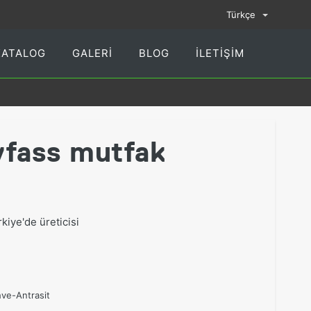
Türkçe
KATALOG
GALERI
BLOG
İLETIŞIM
fass mutfak
iye'de üreticisi
ve-Antrasit