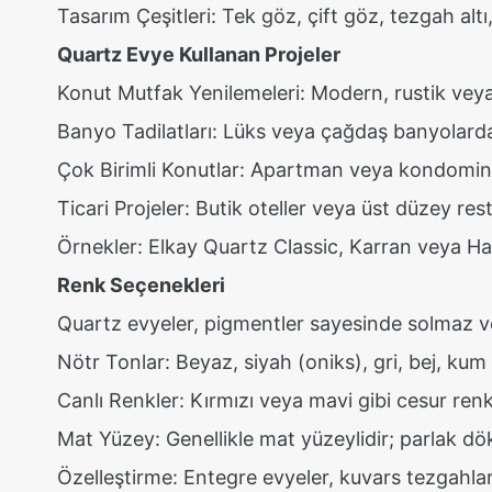
Tasarım Çeşitleri: Tek göz, çift göz, tezgah al
Quartz Evye Kullanan Projeler
Konut Mutfak Yenilemeleri: Modern, rustik veya 
Banyo Tadilatları: Lüks veya çağdaş banyolarda
Çok Birimli Konutlar: Apartman veya kondominyu
Ticari Projeler: Butik oteller veya üst düzey resto
Örnekler: Elkay Quartz Classic, Karran veya Hafe
Renk Seçenekleri
Quartz evyeler, pigmentler sayesinde solmaz ve 
Nötr Tonlar: Beyaz, siyah (oniks), gri, bej, ku
Canlı Renkler: Kırmızı veya mavi gibi cesur ren
Mat Yüzey: Genellikle mat yüzeylidir; parlak dök
Özelleştirme: Entegre evyeler, kuvars tezgahlarla