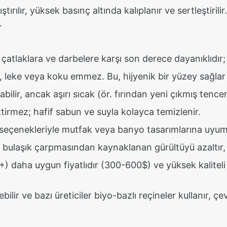
tırılır, yüksek basınç altında kalıplanır ve sertleştiril
.
, çatlaklara ve darbelere karşı son derece dayanıklıdı
, leke veya koku emmez. Bu, hijyenik bir yüzey sağlar
bilir, ancak aşırı sıcak (ör. fırından yeni çıkmış tencer
irmez; hafif sabun ve suyla kolayca temizlenir.
ey seçenekleriyle mutfak veya banyo tasarımlarına uyum
a bulaşık çarpmasından kaynaklanan gürültüyü azaltır,
) daha uygun fiyatlıdır (300-600$) ve yüksek kalitel
ilir ve bazı üreticiler biyo-bazlı reçineler kullanır, çev