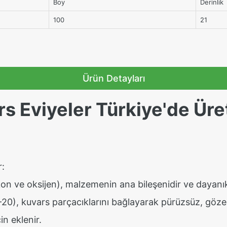
Boy
Derinlik
100
21
Ürün Detayları
 Eviyeler Türkiye'de Üret
r:
kon ve oksijen), malzemenin ana bileşenidir ve dayanıkl
0-20), kuvars parçacıklarını bağlayarak pürüzsüz, göze
in eklenir.