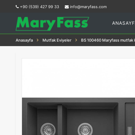
+90 (539) 427 99 33
info@maryfass.com
ANASAYF
Anasayfa
Mutfak Eviyeler
BS 100460 Maryfass mutfak 