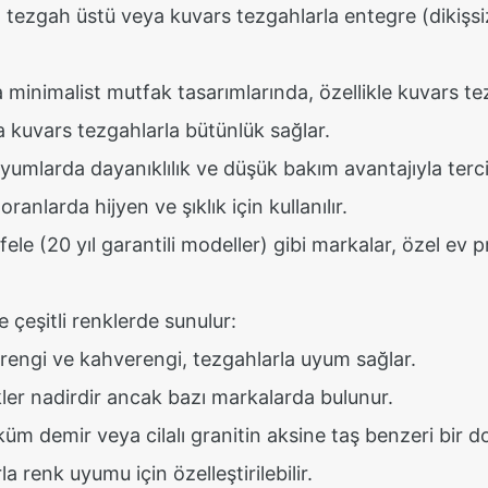
tı, tezgah üstü veya kuvars tezgahlarla entegre (dikişs
minimalist mutfak tasarımlarında, özellikle kuvars tezg
 kuvars tezgahlarla bütünlük sağlar.
mlarda dayanıklılık ve düşük bakım avantajıyla tercih
ranlarda hijyen ve şıklık için kullanılır.
le (20 yıl garantili modeller) gibi markalar, özel ev pr
çeşitli renklerde sunulur:
m rengi ve kahverengi, tezgahlarla uyum sağlar.
kler nadirdir ancak bazı markalarda bulunur.
üm demir veya cilalı granitin aksine taş benzeri bir d
 renk uyumu için özelleştirilebilir.