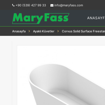
+90 (539) 427 99 33
info@maryfass.com
ANASAYF
Anasayfa
Ayaklı Küvetler
Corvus Solid Surface Freesta