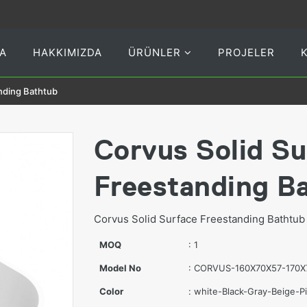
A
HAKKIMIZDA
ÜRÜNLER
PROJELER
nding Bathtub
Corvus Solid Su
Freestanding B
Corvus Solid Surface Freestanding Bathtub
MOQ
: 1
Model No
: CORVUS-160X70X57-170X
Color
: white-Black-Gray-Beige-