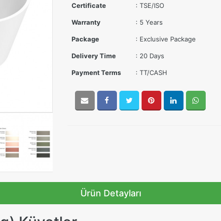
Certificate
: TSE/ISO
Warranty
: 5 Years
Package
: Exclusive Package
Delivery Time
: 20 Days
Payment Terms
: TT/CASH
Ürün Detayları