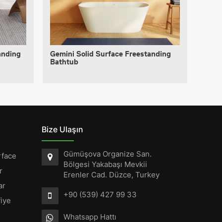
anding
Gemini Solid Surface Freestanding
Gemin
Bathtub
Free
Bize Ulaşın
Gümüşova Organize San.
rface
Bölgesi Yakabaşı Mevkii
r
Erenler Cad. Düzce, Turkey
ar
+90 (539) 427 99 33
iye
Whatsapp Hattı