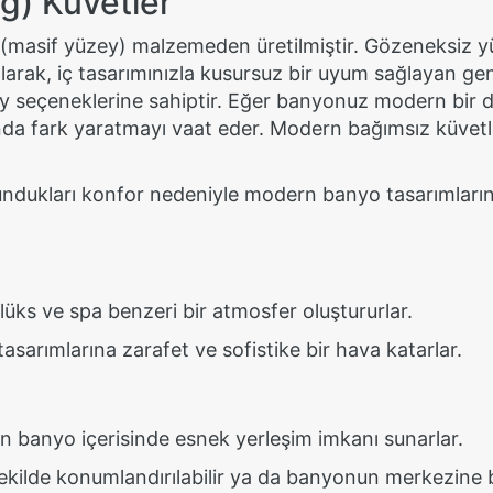
g) Küvetler
(masif yüzey) malzemeden üretilmiştir. Gözeneksiz yü
larak, iç tasarımınızla kusursuz bir uyum sağlayan gen
ey seçeneklerine sahiptir. Eğer banyonuz modern bir 
nda fark yaratmayı vaat eder. Modern bağımsız küvetle
e sundukları konfor nedeniyle modern banyo tasarımları
üks ve spa benzeri bir atmosfer oluştururlar.
asarımlarına zarafet ve sofistike bir hava katarlar.
n banyo içerisinde esnek yerleşim imkanı sunarlar.
lde konumlandırılabilir ya da banyonun merkezine bir i