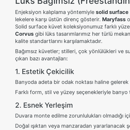
Lüks Bağımsız (Freestandin
Enjeksiyon kalıplama yöntemiyle
solid surface
lekelere karşı üstün direnç gösterir.
Maryfass
o
Solid surface küvet koleksiyonumuz farklı yüz
Corvus
gibi lüks tasarımlarımız her türlü meka
kalite standartlarını karşılamaktadır.
Bağımsız küvetler; stilleri, çok yönlülükleri v
çıkan bazı avantajları:
1. Estetik Çekicilik
Banyoda adeta bir odak noktası haline gelerek l
Farklı form, stil ve yüzey seçenekleriyle banyo t
2. Esnek Yerleşim
Duvara monte edilme zorunlulukları olmadığı içi
Doğal ışıktan veya manzaradan yararlanacak şeki