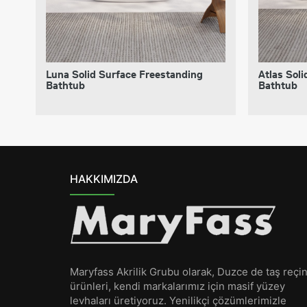
Luna Solid Surface Freestanding
Atlas Sol
Bathtub
Bathtub
HAKKIMIZDA
Maryfass Akrilik Grubu olarak, Duzce de taş reçi
ürünleri, kendi markalarımız için masif yüzey
levhaları üretiyoruz. Yenilikçi çözümlerimizle