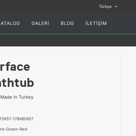
Türkçe
KATALOG
GALERI
BLOG
İLETIŞIM
rface
athtub
 Made in Turkey
73X57-178X80X57
Pink-Green-Red