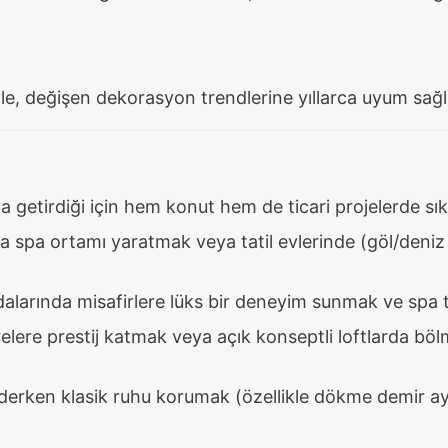
e, değişen dekorasyon trendlerine yıllarca uyum sağla
aya getirdiği için hem konut hem de ticari projelerde sı
spa ortamı yaratmak veya tatil evlerinde (göl/deniz e
larında misafirlere lüks bir deneyim sunmak ve spa tesi
lere prestij katmak veya açık konseptli loftlarda bö
derken klasik ruhu korumak (özellikle dökme demir ay