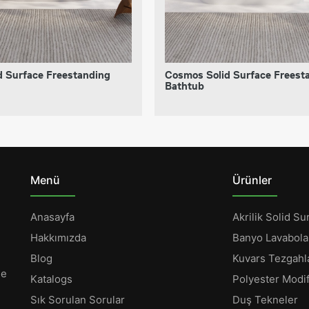
id Surface Freestanding
Cosmos Solid Surface Freest
Bathtub
Menü
Ürünler
Anasayfa
Akrilik Solid Su
Hakkımızda
Banyo Lavabola
Blog
Kuvars Tezgahl
ne
Katalogs
Polyester Modif
Sık Sorulan Sorular
Duş Tekneler